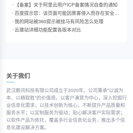
【备案】关于阿里云用户ICP备案情况自查的通知
百度提示您：该页面可能因黑客侵入而存在安全风
险
我的网站被360提示被挂马有风险怎么处理
云建站详细功能配置各版本对比
关于我们
武汉鹏讯科技有限公司成立于2020年，公司秉承"以诚为
本、以精取胜"的价值观，以客户满意为中心，深入挖掘行
业信息化需求；以技术创新为核心，不断提升产品质量和
服务水平；以定制服务为驱动，贴心解决客户实际需求；
以软件产品为依托，覆盖多行业信息化业务，推出多个信
息化建设解决方案。